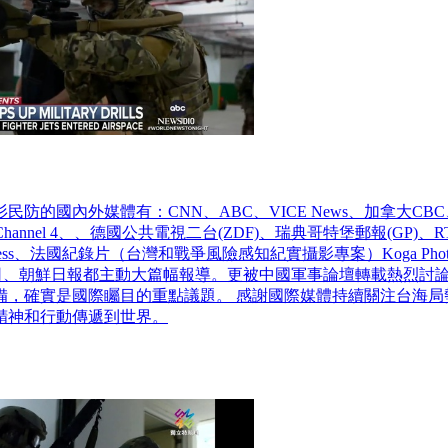
防的國內外媒體有：CNN、ABC、VICE News、加拿大CBC
hannel 4、、德國公共電視二台(ZDF)、瑞典哥特堡郵報(GP)、
ress、法國紀錄片（台灣和戰爭風險感知紀實攝影專案）Koga Photo
播公司、朝鮮日報都主動大篇幅報導。更被中國軍事論壇轉載熱烈討
備，確實是國際矚目的重點議題。 感謝國際媒體持續關注台海局
精神和行動傳遞到世界。