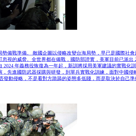
局勢備戰準備。 敵國企圖以侵略改變台海局勢，早已是國際社會
忽視的威脅。全世界都在備戰，國防部證實，美軍目前已派出 2
 2024 年義務役恢復為一年起，新訓將採用美軍建議的實戰化
演，先進國防武器採購與研發，到單兵實戰化訓練，面對中國侵
是否發動侵略，不是看對方跪舔的姿態多低賤，而是取決於自己準