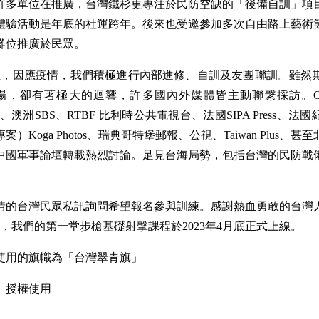
許多單位在推廣，台灣鐵杉更專注於民防空缺的「後備自訓」項
體驗活動是年底的社運跨年。後來也受邀參加多次自由路上藝術
攤位推廣於民眾。
初為止，因應疫情，我們積極進行內部進修、自訓及友團聯訓。雖然
場，卻有著極大的迴響，許多國內外媒體皆主動聯繫採訪。CNN
C、澳洲SBS、RTBF 比利時公共電視台、法國SIPA Press、
）Koga Photos、瑞典哥特堡郵報、公視、Taiwan Plus、
中國軍事論壇轉載熱烈討論。足見台海局勢，包括台灣的民防戰
情的台灣民眾私訊詢問希望報名參與訓練。感謝熱血勇敢的台灣
，我們的第一堂步槍基礎射擊課程於2023年4月底正式上線。
使用的旗幟為「台灣翠青旗」
 授權使用